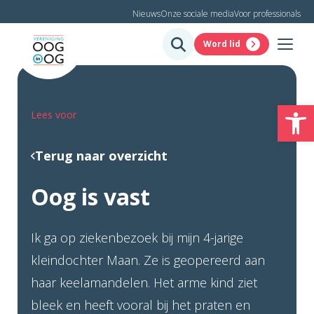
Nieuws
Onze sociale media
Voor professionals
Word lid
To
Lees voor
Terug naar overzicht
Oog is vast
Ik ga op ziekenbezoek bij mijn 4-jarige
kleindochter Maan. Ze is geopereerd aan
haar keelamandelen. Het arme kind ziet
bleek en heeft vooral bij het praten en