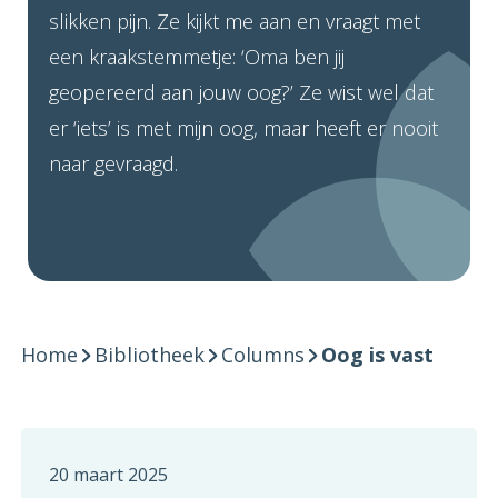
slikken pijn. Ze kijkt me aan en vraagt met
een kraakstemmetje: ‘Oma ben jij
geopereerd aan jouw oog?’ Ze wist wel dat
er ‘iets’ is met mijn oog, maar heeft er nooit
naar gevraagd.
Home
Bibliotheek
Columns
Oog is vast
20 maart 2025