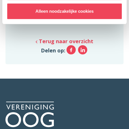
oogje geopereerde popje!
Alleen noodzakelijke cookies
Anita Hol-Bubeck
Terug naar overzicht
Facebook
LinkedIn
Delen op: