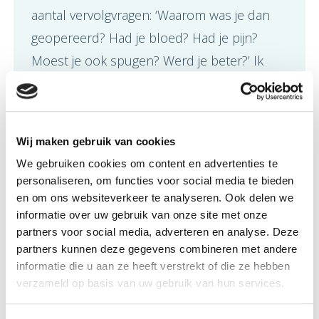
aantal vervolgvragen: ‘Waarom was je dan
geopereerd? Had je bloed? Had je pijn?
Moest je ook spugen? Werd je beter?’ Ik
geef haar de eenvoudigste versie van de
uitleg die ik kon bedenken. Mijn oog was
ziek en kon niet meer beter gemaakt
Wij maken gebruik van cookies
worden. Daarom kreeg ik een ‘nepoog’ dat
We gebruiken cookies om content en advertenties te
niet kan bewegen en waarmee ik niet kan
personaliseren, om functies voor social media te bieden
zien. Maar nu heb ik géén pijn meer en ben
en om ons websiteverkeer te analyseren. Ook delen we
informatie over uw gebruik van onze site met onze
ik weer helemaal beter.
partners voor social media, adverteren en analyse. Deze
partners kunnen deze gegevens combineren met andere
Maan en Lot hebben aandachtig zitten
informatie die u aan ze heeft verstrekt of die ze hebben
luisteren. Maan zucht en knikt
verzameld op basis van uw gebruik van hun services.
goedkeurend. Lot wijst met haar vingertje