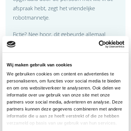
afspraak hebt, zegt het vriendelijke
robotmannetje.
Fictie? Nee hoor, dit gebeurde allemaal
echt. Dankzij de moderne techniek kan ik
gemakkelijker en veiliger autorijden en hoef
ik zelf in het grote bedrijfspand niet te lopen
Wij maken gebruik van cookies
zoeken waar ik moet zijn. Ik vind het
We gebruiken cookies om content en advertenties te
helemaal geweldig en ik ben ook benieuwd
personaliseren, om functies voor social media te bieden
en om ons websiteverkeer te analyseren. Ook delen we
naar wat er nog meer komt. Ik kijk wel uit
informatie over uw gebruik van onze site met onze
naar een 3D geprinte epithese of nog
partners voor social media, adverteren en analyse. Deze
mooier een oog waarmee ik zou kunnen
partners kunnen deze gegevens combineren met andere
informatie die u aan ze heeft verstrekt of die ze hebben
zien?! Wie weet wat de toekomst nog
verzameld op basis van uw gebruik van hun services.
brengt.