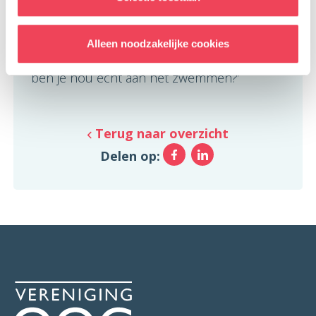
schermfoto van haar telefoon waarop
stond waar ik op dat moment was met
Alleen noodzakelijke cookies
daarbij de quasi verbaasde tekst ‘Mama,
ben je nou echt aan het zwemmen?’
Terug naar overzicht
Facebook
LinkedIn
Delen op: