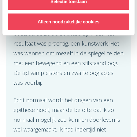
Selectie toestaan
engelengeduld bracht de
prothesemaakster de epithese op kleur,
Alleen noodzakelijke cookies
schilderde ze het bruine oogje en
boetseerde ze de epithese op maat. Het
resultaat was prachtig, een kunstwerk! Het
was wennen om mezelf in de spiegel te zien
met een bewegend en een stilstaand oog.
De tijd van pleisters en zwarte ooglapjes
was voorbij.
Echt normaal wordt het dragen van een
epithese nooit, maar de belofte dat ik zo
normaal mogelijk zou kunnen doorleven is
wel waargemaakt. Ik had indertijd niet