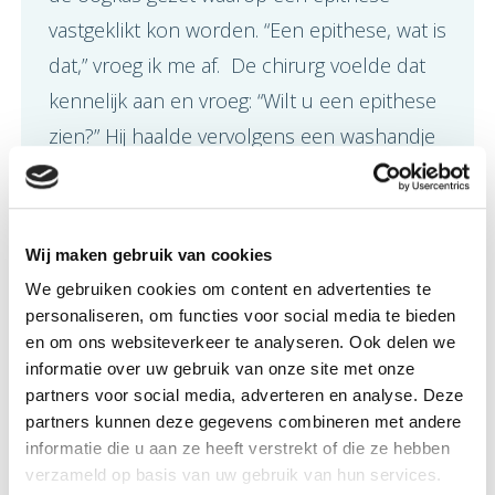
vastgeklikt kon worden. “Een epithese, wat is
dat,” vroeg ik me af. De chirurg voelde dat
kennelijk aan en vroeg: “Wilt u een epithese
zien?” Hij haalde vervolgens een washandje
uit de zak van zijn doktersjas waarin een
epithese met een blauw oogje zat. Ik zal
verbaasd, misschien wel verbijsterd, maar
Wij maken gebruik van cookies
zeker geëmotioneerd naar het ding gekeken
We gebruiken cookies om content en advertenties te
hebben. Ik vroeg me intussen af wat ik daar
personaliseren, om functies voor social media te bieden
en om ons websiteverkeer te analyseren. Ook delen we
toch mee moest? De arts wachtte stil en
informatie over uw gebruik van onze site met onze
geduldig op mijn reactie. Uiteindelijk won
partners voor social media, adverteren en analyse. Deze
mijn gevoel voor humor het. Ik gaf de
partners kunnen deze gegevens combineren met andere
informatie die u aan ze heeft verstrekt of die ze hebben
epithese terug en zei ik: “Doe er dan wel
verzameld op basis van uw gebruik van hun services.
een bruin oog in, in plaats van deze blauwe,