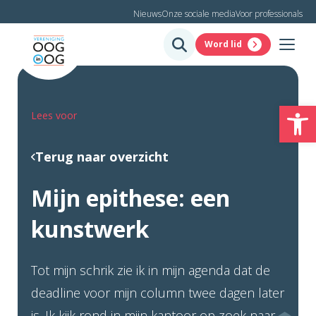
Nieuws
Onze sociale media
Voor professionals
Word lid
To
Lees voor
Terug naar overzicht
Mijn epithese: een
kunstwerk
Tot mijn schrik zie ik in mijn agenda dat de
deadline voor mijn column twee dagen later
is. Ik kijk rond in mijn kantoor op zoek naar