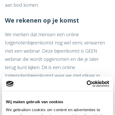
aan bod komen.
We rekenen op je komst
We merken dat mensen een online
lotgenotenbijeenkomst nog wel eens verwarren
met een webinar. Deze bijeenkomst is GEEN
webinar die wordt opgenomen en die je later
terug kunt kijken. Dit is een online
lotgenotenbijeenkomst waar we met elkaar in
gesprek gaan. Als je je aanmeldt, gaan we er van
uit dat je er ook bij bent. Mocht je op het laatste
moment door omstandigheden er toch niet bij
Wij maken gebruik van cookies
kunnen zijn, zeg dan wel even af via
info@ver-
We gebruiken cookies om content en advertenties te