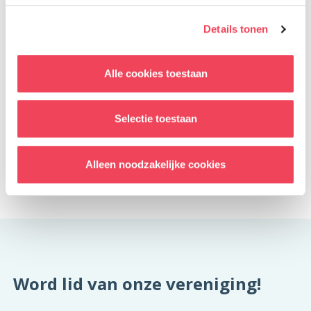
voor
leden
van Vereniging OOG in OOG.
Details tonen
Aanmelden
Alle cookies toestaan
Meld je aan voor deze bijeenkomst
Selectie toestaan
Terug naar overzicht
Facebook
LinkedIn
Alleen noodzakelijke cookies
Delen op:
Word lid van onze vereniging!