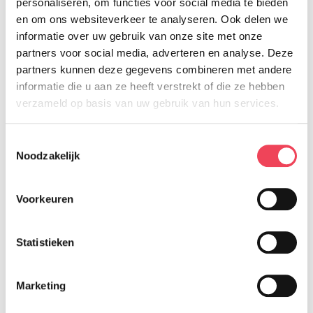
ooginoog.nl
. Op die manier zitten we niet voor
personaliseren, om functies voor social media te bieden
en om ons websiteverkeer te analyseren. Ook delen we
niets te wachten op deelnemers.
informatie over uw gebruik van onze site met onze
partners voor social media, adverteren en analyse. Deze
Handleiding voor Zoom
partners kunnen deze gegevens combineren met andere
informatie die u aan ze heeft verstrekt of die ze hebben
verzameld op basis van uw gebruik van hun services.
Als je deelneemt aan de online bijeenkomst
ontvang je vooraf een handige handleiding.
Toestemmingsselectie
Aanmelden voor deze bijeenkomst kan tot en met
Noodzakelijk
7 juli. Op 8 juli voor 14.00 uur wordt de zoomlink
verzonden.
Voorkeuren
Nog geen lid?
Statistieken
In verband met de privacy zijn de
Marketing
Oogcontactbijeenkomsten alleen toegankelijk