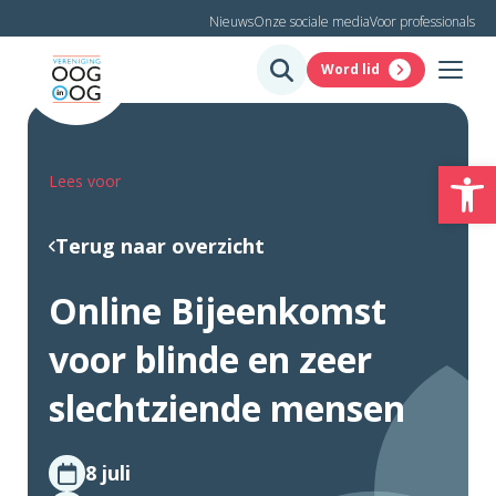
Nieuws
Onze sociale media
Voor professionals
Word lid
To
Lees voor
Terug naar overzicht
Online Bijeenkomst
voor blinde en zeer
slechtziende mensen
8 juli