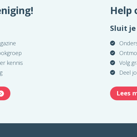
niging!
Help 
Sluit j
agazine
Onder
bookgroep
Ontmo
er kennis
Volg gr
g
Deel j
Lees m