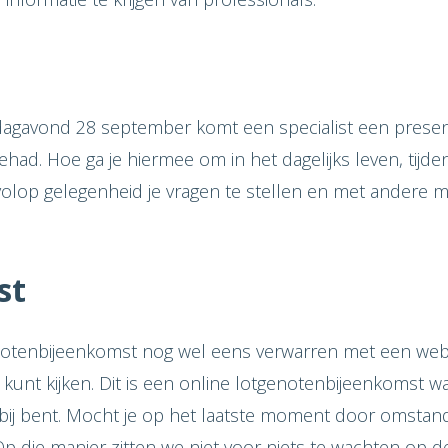
agavond 28 september komt een specialist een presen
ehad. Hoe ga je hiermee om in het dagelijks leven, tijd
volop gelegenheid je vragen te stellen en met andere 
st
tenbijeenkomst nog wel eens verwarren met een webi
kunt kijken. Dit is een online lotgenotenbijeenkomst waa
 bij bent. Mocht je op het laatste moment door omstandi
Op die manier zitten we niet voor niets te wachten op 