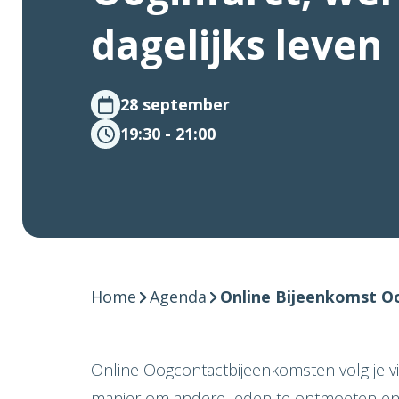
dagelijks leven
28 september
19:30 - 21:00
Home
Agenda
Online Bijeenkomst Oo
Online Oogcontactbijeenkomsten volg je vi
manier om andere leden te ontmoeten en in