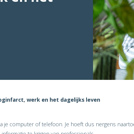
ginfarct, werk en het dagelijks leven
a je computer of telefoon. Je hoeft dus nergens naarto
formatie te krijgen van professionals.