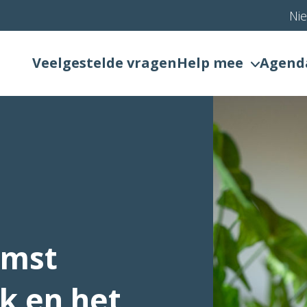
Ni
Veelgestelde vragen
Help mee
Agend
omst
k en het