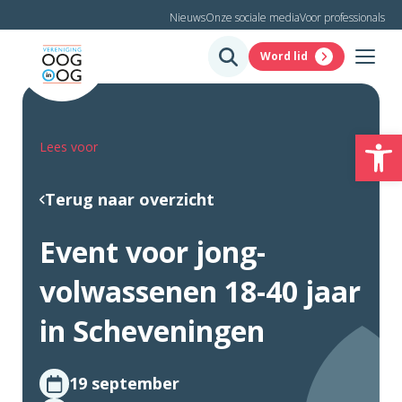
Nieuws
Onze sociale media
Voor professionals
Word lid
To
Lees voor
Terug naar overzicht
Event voor jong-
volwassenen 18-40 jaar
in Scheveningen
19 september