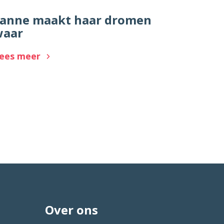
anne maakt haar dromen
waar
ees meer
Over ons