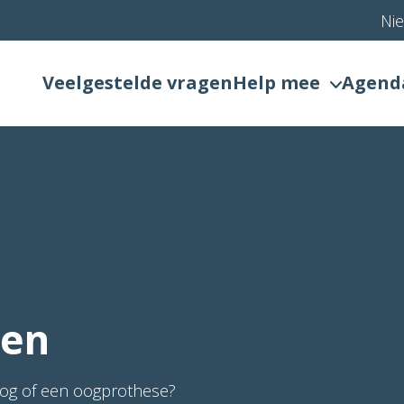
Ni
Veelgestelde vragen
Help mee
Agend
len
og of een oogprothese?