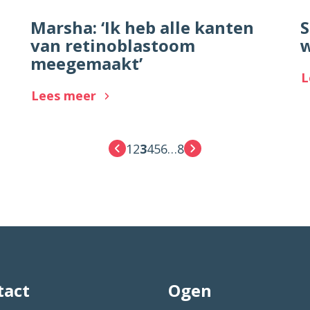
Marsha: ‘Ik heb alle kanten
S
van retinoblastoom
meegemaakt’
L
Lees meer
1
2
3
4
5
6
…
8
tact
Ogen