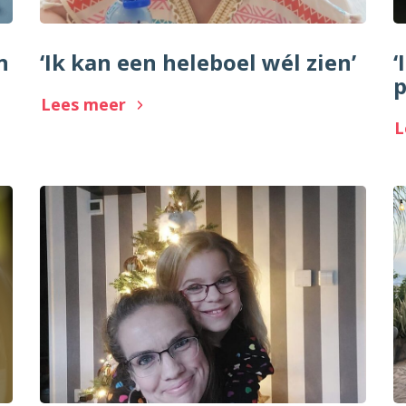
n
‘Ik kan een heleboel wél zien’
‘
p
Lees meer
L